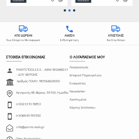
ΑΠΟ ΔΩΡΕΑΝ
ΑΜΕΣΗ
ΑΠΟΣΤΟΛΕΣ
Έως Ελάχιστα Μεταφορικά
& Εξυπηρέτηση
Και Στην Κύπρο
ΣΤΟΙΧΕΙΑ ΕΠΙΚΟΙΝΩΝΙΑΣ
Ο ΛΟΓΑΡΙΑΣΜΟΣ ΜΟΥ
Λογαριασμός
PAINTS TOOLS Ε.Ε. - ΑΦΜ: 802668231
- ΔΟΥ: ΒΕΡΟΙΑΣ
Ιστορικό Παραγγελιών
Αριθμός ΓΕΜΗ: 180564626000
Συνεργάτες
Newsletter
Κεντρικής 68, Βέροια, 59100, Ημαθία
Αγαπημένα
(+30)23310 76853
Χάρτης Ιστότοπου
(+30)6945199582
info@paints-tools.gr
Ωρες Λειτουργίας