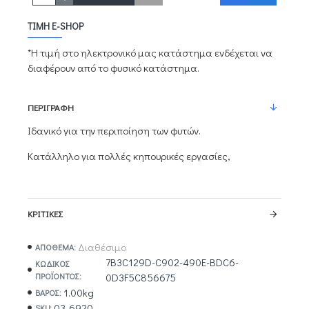
ΤΙΜΉ E-SHOP
*Η τιμή στο ηλεκτρονικό μας κατάστημα ενδέχεται να
διαφέρουν από το φυσικό κατάστημα.
ΠΕΡΙΓΡΑΦΉ
Ιδανικό για την περιποίηση των φυτών.
Κατάλληλο για πολλές κηπουρικές εργασίες,
ΚΡΙΤΙΚΈΣ
Διαθέσιμο
ΑΠΟΘΕΜΑ:
7B3C129D-C902-490E-BDC6-
ΚΩΔΙΚΌΣ
ΠΡΟΪΌΝΤΟΣ:
0D3F5C856675
1.00kg
ΒΆΡΟΣ:
03-6920
SKU: