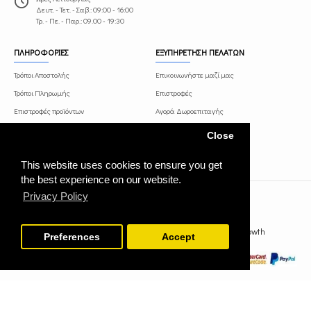
Δευτ. - Τετ. - Σαβ.: 09:00 - 16:00
Τρ. - Πε. - Παρ.: 09.00 - 19:30
ΠΛΗΡΟΦΟΡΙΕΣ
ΕΞΥΠΗΡΕΤΗΣΗ ΠΕΛΑΤΩΝ
Τρόποι Αποστολής
Επικοινωνήστε μαζί μας
Τρόποι Πληρωμής
Επιστροφές
Επιστροφές προϊόντων
Αγορά Δωροεπιταγής
Όροι και Προϋποθέσεις
Πρόγραμμα Συνεργατών
Close
Πολιτική Απορρήτου
This website uses cookies to ensure you get
the best experience on our website.
Privacy Policy
paints-tools.gr © 2021 Κατασκευή ιστοσελίδας WebGrowth
Preferences
Accept