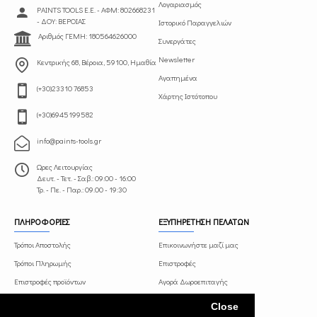
Λογαριασμός
PAINTS TOOLS Ε.Ε. - ΑΦΜ: 802668231
- ΔΟΥ: ΒΕΡΟΙΑΣ
Ιστορικό Παραγγελιών
Αριθμός ΓΕΜΗ: 180564626000
Συνεργάτες
Newsletter
Κεντρικής 68, Βέροια, 59100, Ημαθία
Αγαπημένα
(+30)23310 76853
Χάρτης Ιστότοπου
(+30)6945199582
info@paints-tools.gr
Ωρες Λειτουργίας
Δευτ. - Τετ. - Σαβ.: 09:00 - 16:00
Τρ. - Πε. - Παρ.: 09.00 - 19:30
ΠΛΗΡΟΦΟΡΙΕΣ
ΕΞΥΠΗΡΕΤΗΣΗ ΠΕΛΑΤΩΝ
Τρόποι Αποστολής
Επικοινωνήστε μαζί μας
Τρόποι Πληρωμής
Επιστροφές
Επιστροφές προϊόντων
Αγορά Δωροεπιταγής
Όροι και Προϋποθέσεις
Πρόγραμμα Συνεργατών
Close