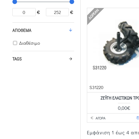
ΔΩΡΕΆΝ
€
€
ΑΠΌΘΕΜΑ
Διαθέσιμο
TAGS
S31220
ZΈΥΓΗ ΕΛΑΣΤΙΚΏΝ Τ
0,00€
ΑΓΟΡΑ
Εμφάνιση 1 έως 4 από 