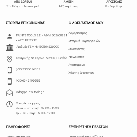
ΑΠΟ ΔΩΡΕΑΝ
ΑΜΕΣΗ
ΑΠΟΣΤΟΛΕΣ
Έως Ελάχιστα Μεταφορικά
& Εξυπηρέτηση
Και Στην Κύπρο
ΣΤΟΙΧΕΙΑ ΕΠΙΚΟΙΝΩΝΙΑΣ
Ο ΛΟΓΑΡΙΑΣΜΟΣ ΜΟΥ
Λογαριασμός
PAINTS TOOLS Ε.Ε. - ΑΦΜ: 802668231
- ΔΟΥ: ΒΕΡΟΙΑΣ
Ιστορικό Παραγγελιών
Αριθμός ΓΕΜΗ: 180564626000
Συνεργάτες
Newsletter
Κεντρικής 68, Βέροια, 59100, Ημαθία
Αγαπημένα
(+30)23310 76853
Χάρτης Ιστότοπου
(+30)6945199582
info@paints-tools.gr
Ωρες Λειτουργίας
Δευτ. - Τετ. - Σαβ.: 09:00 - 16:00
Τρ. - Πε. - Παρ.: 09.00 - 19:30
ΠΛΗΡΟΦΟΡΙΕΣ
ΕΞΥΠΗΡΕΤΗΣΗ ΠΕΛΑΤΩΝ
Τρόποι Αποστολής
Επικοινωνήστε μαζί μας