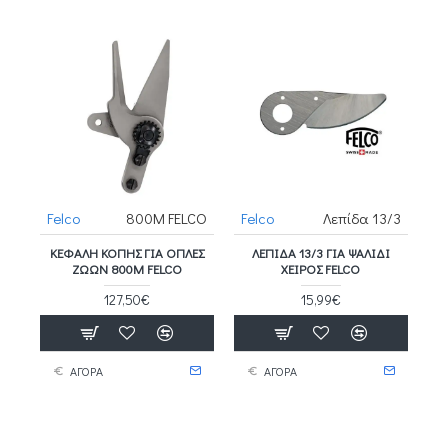
Felco
800Μ FELCO
Felco
Λεπίδα 13/3
ΚΕΦΑΛΉ ΚΟΠΉΣ ΓΙΑ ΟΠΛΈΣ
ΛΕΠΊΔΑ 13/3 ΓΙΑ ΨΑΛΊΔΙ
ΖΏΩΝ 800Μ FELCO
ΧΕΙΡΌΣ FELCO
127,50€
15,99€
ΑΓΟΡΑ
ΑΓΟΡΑ