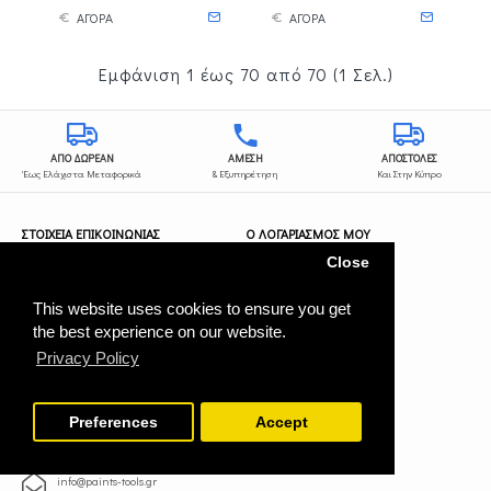
ΑΓΟΡΑ
ΑΓΟΡΑ
Εμφάνιση 1 έως 70 από 70 (1 Σελ.)
ΑΠΟ ΔΩΡΕΑΝ
ΑΜΕΣΗ
ΑΠΟΣΤΟΛΕΣ
Έως Ελάχιστα Μεταφορικά
& Εξυπηρέτηση
Και Στην Κύπρο
ΣΤΟΙΧΕΙΑ ΕΠΙΚΟΙΝΩΝΙΑΣ
Ο ΛΟΓΑΡΙΑΣΜΟΣ ΜΟΥ
Close
Λογαριασμός
PAINTS TOOLS Ε.Ε. - ΑΦΜ: 802668231
- ΔΟΥ: ΒΕΡΟΙΑΣ
Ιστορικό Παραγγελιών
This website uses cookies to ensure you get
Αριθμός ΓΕΜΗ: 180564626000
Συνεργάτες
the best experience on our website.
Newsletter
Privacy Policy
Κεντρικής 68, Βέροια, 59100, Ημαθία
Αγαπημένα
(+30)23310 76853
Χάρτης Ιστότοπου
Preferences
Accept
(+30)6945199582
ΦΊΛΤΡΑ
info@paints-tools.gr