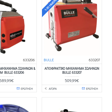
1-30 ΗΜΈΡΕΣ
633206
BULLE
633207
 ΜΗΧΆΝΗΜΑ ΣΩΛΉΝΩΝ &
ΑΠΟΦΡΑΚΤΙΚΌ ΜΗΧΆΝΗΜΑ ΣΩΛΉΝΩΝ
MM BULLE 633206
BULLE 633207
689,99€
509,99€
ΕΡΩΤΗΣΗ
ΑΓΟΡΑ
ΕΡΩΤΗΣΗ