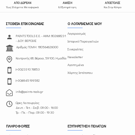
ΑΠΟ ΔΩΡΕΑΝ
ΑΜΕΣΗ
ΑΠΟΣΤΟΛΕΣ
Έως Ελάχιστα Μεταφορικά
& Εξυπηρέτηση
Και Στην Κύπρο
ΣΤΟΙΧΕΙΑ ΕΠΙΚΟΙΝΩΝΙΑΣ
Ο ΛΟΓΑΡΙΑΣΜΟΣ ΜΟΥ
Λογαριασμός
PAINTS TOOLS Ε.Ε. - ΑΦΜ: 802668231
- ΔΟΥ: ΒΕΡΟΙΑΣ
Ιστορικό Παραγγελιών
Αριθμός ΓΕΜΗ: 180564626000
Συνεργάτες
Newsletter
Κεντρικής 68, Βέροια, 59100, Ημαθία
Αγαπημένα
(+30)23310 76853
Χάρτης Ιστότοπου
(+30)6945199582
info@paints-tools.gr
Ωρες Λειτουργίας
Δευτ. - Τετ. - Σαβ.: 09:00 - 16:00
Τρ. - Πε. - Παρ.: 09.00 - 19:30
ΠΛΗΡΟΦΟΡΙΕΣ
ΕΞΥΠΗΡΕΤΗΣΗ ΠΕΛΑΤΩΝ