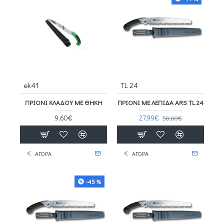
ek41
TL 24
ΠΡΙΌΝΙ KΛΆΔΟΥ ΜΕ ΘΉΚΗ
ΠΡΙΌΝΙ ΜΕ ΛΕΠΊΔΑ ARS TL 24
9,60€
27,99€
50,00€
ΑΓΟΡΑ
ΑΓΟΡΑ
-45 %