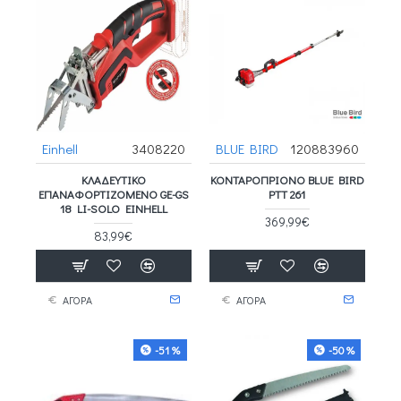
Einhell
3408220
BLUE BIRD
120883960
ΚΛΑΔΕΥΤΙΚΌ
ΚΟΝΤΑΡΟΠΡΙΟΝΟ BLUE BIRD
ΕΠΑΝΑΦΟΡΤΙΖΌΜΕΝΟ GE-GS
PTT 261
18 LI-SOLO EINHELL
369,99€
83,99€
ΑΓΟΡΑ
ΑΓΟΡΑ
-51 %
-50 %