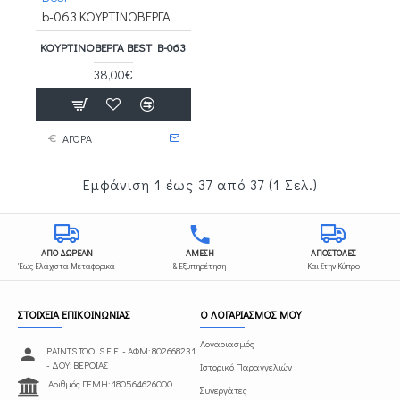
b-063 ΚΟΥΡΤΙΝΟΒΕΡΓΑ
ΚΟΥΡΤΙΝΟΒΕΡΓΑ BEST B-063
38,00€
ΑΓΟΡΑ
Εμφάνιση 1 έως 37 από 37 (1 Σελ.)
ΑΠΟ ΔΩΡΕΑΝ
ΑΜΕΣΗ
ΑΠΟΣΤΟΛΕΣ
Έως Ελάχιστα Μεταφορικά
& Εξυπηρέτηση
Και Στην Κύπρο
ΣΤΟΙΧΕΙΑ ΕΠΙΚΟΙΝΩΝΙΑΣ
Ο ΛΟΓΑΡΙΑΣΜΟΣ ΜΟΥ
Λογαριασμός
PAINTS TOOLS Ε.Ε. - ΑΦΜ: 802668231
- ΔΟΥ: ΒΕΡΟΙΑΣ
Ιστορικό Παραγγελιών
Αριθμός ΓΕΜΗ: 180564626000
Συνεργάτες