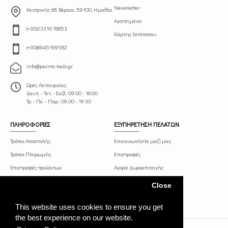
Newsletter
Κεντρικής 68, Βέροια, 59100, Ημαθία
Αγαπημένα
(+30)23310 76853
Χάρτης Ιστότοπου
(+30)6945199582
info@paints-tools.gr
Ωρες Λειτουργίας
Δευτ. - Τετ. - Σαβ.: 09:00 - 16:00
Τρ. - Πε. - Παρ.: 09.00 - 19:30
ΠΛΗΡΟΦΟΡΙΕΣ
ΕΞΥΠΗΡΕΤΗΣΗ ΠΕΛΑΤΩΝ
Τρόποι Αποστολής
Επικοινωνήστε μαζί μας
Τρόποι Πληρωμής
Επιστροφές
Επιστροφές προϊόντων
Αγορά Δωροεπιταγής
Όροι και Προϋποθέσεις
Πρόγραμμα Συνεργατών
Close
Πολιτική Απορρήτου
This website uses cookies to ensure you get
the best experience on our website.