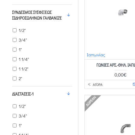
ΣΎΝΔΕΣΜΟΣ ΣΥΣΦΊΞΕΩΣ
ΣΙΔΗΡΟΣΩΛΉΝΩΝ ΓΑΛΒΑΝΙΖΈ
1/2"
3/4"
1"
Ιαπωνίας
1 1/4"
ΓΩΝΊΕΣ ΑΡΣ.-ΘΗΛ. ΙΑ
1 1/2"
0,00€
2"
ΑΓΟΡΑ
ΔΙΑΣΤΆΣΕΙΣ-1
ΔΩΡΕΆΝ
1/2"
3/4"
1"