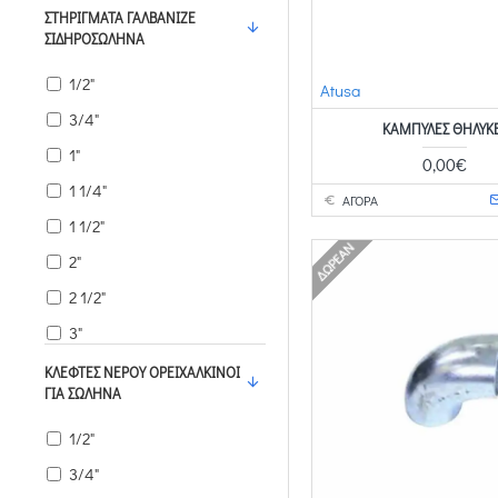
5"
ΣΤΗΡΊΓΜΑΤΑ ΓΑΛΒΑΝΙΖΈ
ΣΙΔΗΡΟΣΩΛΉΝΑ
6"
1/2"
Atusa
3/4"
ΚΑΜΠΎΛΕΣ ΘΗΛΥΚ
1"
0,00€
1 1/4"
ΑΓΟΡΑ
1 1/2"
ΔΩΡΕΆΝ
2"
2 1/2"
3"
4"
ΚΛΈΦΤΕΣ ΝΕΡΟΎ ΟΡΕΙΧΆΛΚΙΝΟΙ
ΓΙΑ ΣΩΛΉΝΑ
1/2"
3/4"