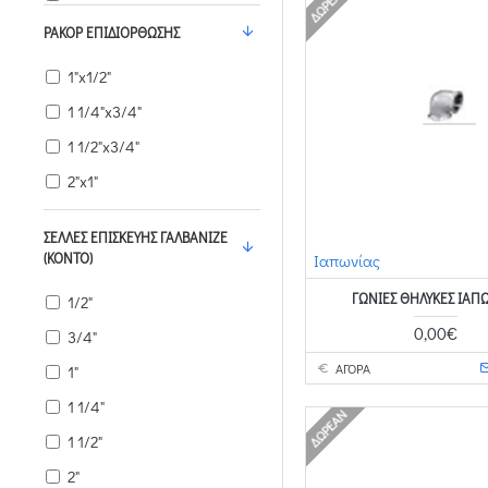
ΔΩΡΕΆΝ
3"
ΡΑΚΌΡ ΕΠΙΔΙΌΡΘΩΣΗΣ
3 1/4"
1"x1/2"
3 1/2"
1 1/4"x3/4"
3 3/4"
1 1/2"x3/4"
4"
2"x1"
4 1/4"
4 1/2"
ΣΈΛΛΕΣ ΕΠΙΣΚΕΥΉΣ ΓΑΛΒΑΝΙΖΈ
(ΚΟΝΤΌ)
Ιαπωνίας
ΓΩΝΊΕΣ ΘΗΛΥΚΈΣ ΙΑΠ
1/2"
0,00€
3/4"
ΑΓΟΡΑ
1"
1 1/4"
ΔΩΡΕΆΝ
1 1/2"
2"