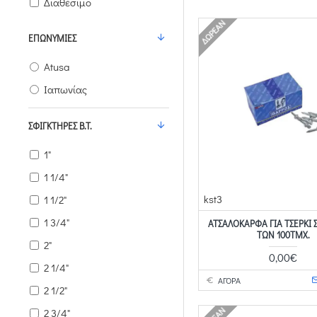
Διαθέσιμο
ΔΩΡΕΆΝ
ΕΠΩΝΥΜΊΕΣ
Atusa
Ιαπωνίας
ΣΦΙΓΚΤΉΡΕΣ B.T.
1"
1 1/4"
kst3
1 1/2"
1 3/4"
ΑΤΣΑΛΌΚΑΡΦΑ ΓΙΑ ΤΣΈΡΚΙ 
ΤΩΝ 100ΤΜΧ.
2"
0,00€
2 1/4"
ΑΓΟΡΑ
2 1/2"
2 3/4"