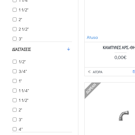
1 1/4'
1 1/2"
2"
2 1/2"
Atusa
3"
ΚΑΜΠΎΛΕΣ ΑΡΣ.-ΘΗ
4"
ΔΙΑΣΤΆΣΕΙΣ
0,00€
1/2"
3/4"
ΑΓΟΡΑ
1"
ΔΩΡΕΆΝ
1 1/4"
1 1/2"
2"
3"
4"