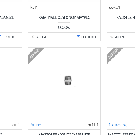
kst1
soko1
ΛΒΑΝΙΖΈ
ΚΑΜΠΎΛΕΣ ΟΞΥΓΌΝΟΥ ΜΑΎΡΕΣ
ΚΛΈΦΤΕΣ Ν
0,00€
ΕΡΩΤΗΣΗ
ΑΓΟΡΑ
ΕΡΩΤΗΣΗ
ΑΓΟΡΑ
ΔΩΡΕΆΝ
ΔΩΡΕΆΝ
at11
Atusa
at11-1
Ιαπωνίας
Ι
ΜΑΣΤΟΊ ΕΞΆΓΩΝΟΙ ΓΑΛΒΑΝΙΖΈ
ΜΑΣΤΟΊ ΕΞΆΓΩΝ