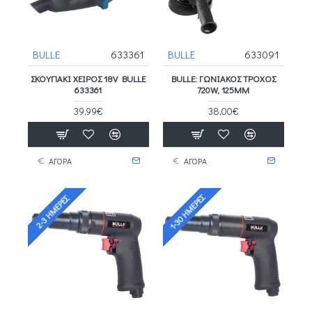
BULLE
633361
BULLE
633091
ΣΚΟΥΠΑΚΙ ΧΕΙΡΟΣ 18V BULLE
BULLE: ΓΩΝΙΑΚΟΣ ΤΡΟΧΟΣ
633361
720W, 125MM
39,99€
38,00€
ΑΓΟΡΑ
ΑΓΟΡΑ
1-30 ΗΜΈΡΕΣ
2-3 ΗΜΈΡΕΣ