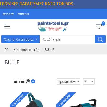
 ΠΑΡΑΓΓΕΛΙΕΣ ΚΑΤΩ ΤΩΝ 50€.
Η ΤΙΜΗ ΣΤΟ Η
ΕΊΣΟΔΟΣ
ΕΓΓΡΑΦΉ
0
Όλες οι Κατηγορίες
Κατασκευαστής
BULLE
BULLE
0
1-30 ΗΜΈΡΕΣ
1-30 ΗΜΈΡΕΣ