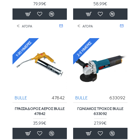
79,99€
58,99€
ΑΓΟΡΑ
ΑΓΟΡΑ
1-30 ΗΜΈΡΕΣ
2-3 ΗΜΈΡΕΣ
BULLE
47842
BULLE
633092
ΓΡΑΣΣΑΔΟΡΟΣ ΑΕΡΟΣ BULLE
ΓΩΝΙΑΚΌΣ ΤΡΟΧΌΣ BULLE
47842
633092
35,99€
27,99€