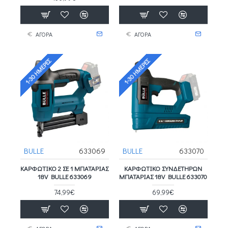
ΑΓΟΡΑ
ΑΓΟΡΑ
1-30 ΗΜΈΡΕΣ
1-30 ΗΜΈΡΕΣ
BULLE
633069
BULLE
633070
ΚΑΡΦΩΤΙΚΌ 2 ΣΕ 1 ΜΠΑΤΑΡΊΑΣ
ΚΑΡΦΩΤΙΚΌ ΣΥΝΔΕΤΉΡΩΝ
18V BULLE 633069
ΜΠΑΤΑΡΊΑΣ 18V BULLE 633070
74,99€
69,99€