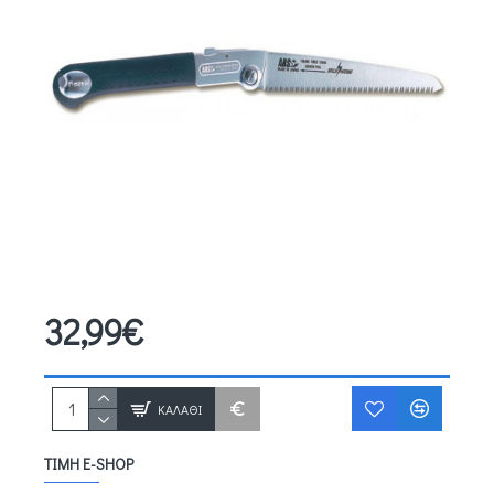
32,99€
ΚΑΛΆΘΙ
ΤΙΜΉ E-SHOP