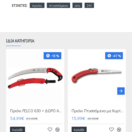
ΕΤΙΚΈΤΕΣ:
πριόνι
πτυσσόμενο
ars
24l
ΙΔΙΑ ΚΑΤΗΓΟΡΙΑ
-13 %
-47 %
Πριόνι FELCO 630 + ΔΩΡΟ ΑΓΡΟΤΙΚΑ ΓΑΝΤΙΑ
Πριόνι Πτυσσόμενο με Κυρτή Λεπίδα ARS 210DX
54,99€
15,99€
63,00€
30,00€
Καλάθι
Καλάθι