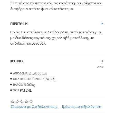
*Η τιμή στο ηλεκτρονικό μας κατάστημα ενδέχεται να
διαφέρουν από το φυσικό κατάστημα.
ΠΕΡΙΓΡΑΦΉ
Πριόνι Πτυσσόμενο με Λεπίδα 24εκ. αυτόματο άνοιγμα
με δυο θέσεις εργασίας, χειρολαβή μεταλλική, με
επένδυση καουτσούκ.
ΚΡΙΤΙΚΈΣ
ARS
Διαθέσιμο
ΑΠΟΘΕΜΑ:
PM 24L
ΚΩΔΙΚΌΣ ΠΡΟΪΌΝΤΟΣ:
6.00kg
ΒΆΡΟΣ:
PM 24L
SKU:
Σύμφωνα με 0 αξιολογήσεις.
-
Γράψτε μια αξιολόγηση