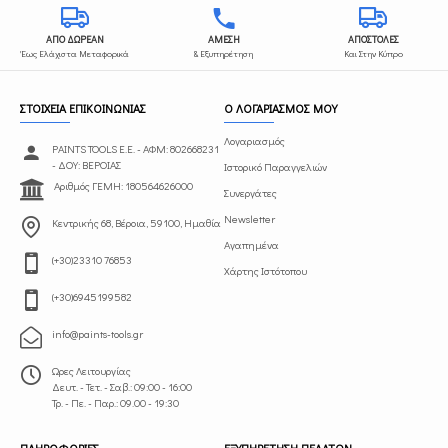
ΑΠΟ ΔΩΡΕΑΝ
ΑΜΕΣΗ
ΑΠΟΣΤΟΛΕΣ
Έως Ελάχιστα Μεταφορικά
& Εξυπηρέτηση
Και Στην Κύπρο
ΣΤΟΙΧΕΙΑ ΕΠΙΚΟΙΝΩΝΙΑΣ
Ο ΛΟΓΑΡΙΑΣΜΟΣ ΜΟΥ
Λογαριασμός
PAINTS TOOLS Ε.Ε. - ΑΦΜ: 802668231
- ΔΟΥ: ΒΕΡΟΙΑΣ
Ιστορικό Παραγγελιών
Αριθμός ΓΕΜΗ: 180564626000
Συνεργάτες
Newsletter
Κεντρικής 68, Βέροια, 59100, Ημαθία
Αγαπημένα
(+30)23310 76853
Χάρτης Ιστότοπου
(+30)6945199582
info@paints-tools.gr
Ωρες Λειτουργίας
Δευτ. - Τετ. - Σαβ.: 09:00 - 16:00
Τρ. - Πε. - Παρ.: 09.00 - 19:30