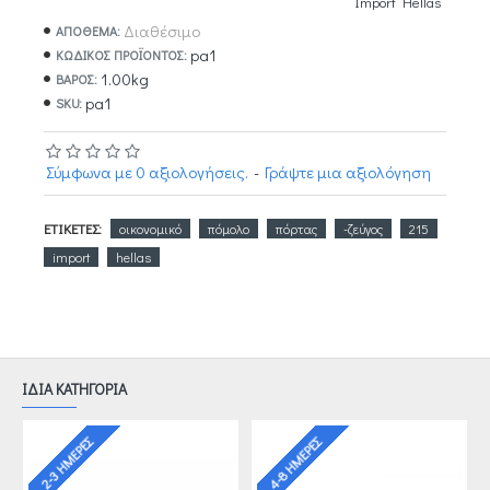
Import Hellas
Διαθέσιμο
ΑΠΟΘΕΜΑ:
pa1
ΚΩΔΙΚΌΣ ΠΡΟΪΌΝΤΟΣ:
1.00kg
ΒΆΡΟΣ:
pa1
SKU:
Σύμφωνα με 0 αξιολογήσεις.
-
Γράψτε μια αξιολόγηση
ΕΤΙΚΈΤΕΣ:
οικονομικό
πόμολο
πόρτας
-ζεύγος
215
import
hellas
ΙΔΙΑ ΚΑΤΗΓΟΡΙΑ
4-8 ΗΜΈΡΕΣ
2-3 ΗΜΈΡΕΣ