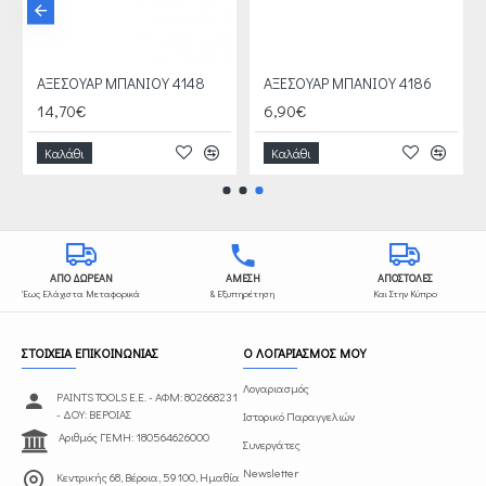
ΑΞΕΣΟΥΑΡ ΜΠΑΝΙΟΥ 4148
ΑΞΕΣΟΥΑΡ ΜΠΑΝΙΟΥ 4186
14,70€
6,90€
Καλάθι
Καλάθι
ΑΠΟ ΔΩΡΕΑΝ
ΑΜΕΣΗ
ΑΠΟΣΤΟΛΕΣ
Έως Ελάχιστα Μεταφορικά
& Εξυπηρέτηση
Και Στην Κύπρο
ΣΤΟΙΧΕΙΑ ΕΠΙΚΟΙΝΩΝΙΑΣ
Ο ΛΟΓΑΡΙΑΣΜΟΣ ΜΟΥ
Λογαριασμός
PAINTS TOOLS Ε.Ε. - ΑΦΜ: 802668231
- ΔΟΥ: ΒΕΡΟΙΑΣ
Ιστορικό Παραγγελιών
Αριθμός ΓΕΜΗ: 180564626000
Συνεργάτες
Newsletter
Κεντρικής 68, Βέροια, 59100, Ημαθία