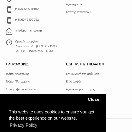
Αγαπημένα
(+30)23310 76853
Χάρτης Ιστότοπου
(+30)6945199582
info@paints-tools.gr
Ωρες Λειτουργίας
Δευτ. - Τετ. - Σαβ.: 09:00 - 16:00
Τρ. - Πε. - Παρ.: 09.00 - 19:30
ΠΛΗΡΟΦΟΡΙΕΣ
ΕΞΥΠΗΡΕΤΗΣΗ ΠΕΛΑΤΩΝ
Τρόποι Αποστολής
Επικοινωνήστε μαζί μας
Τρόποι Πληρωμής
Επιστροφές
Επιστροφές προϊόντων
Αγορά Δωροεπιταγής
Όροι και Προϋποθέσεις
Πρόγραμμα Συνεργατών
Close
Πολιτική Απορρήτου
This website uses cookies to ensure you get
the best experience on our website.
Privacy Policy