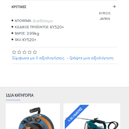
ΚΡΙΤΙΚΈΣ
KYROS
JAPAN
Διαθέσιμο
ΑΠΟΘΕΜΑ:
ΚΥ520+
ΚΩΔΙΚΌΣ ΠΡΟΪΌΝΤΟΣ:
3.99kg
ΒΆΡΟΣ:
ΚΥ520+
SKU:
Σύμφωνα με 0 αξιολογήσεις.
-
Γράψτε μια αξιολόγηση
ΙΔΙΑ ΚΑΤΗΓΟΡΙΑ
1-30 ΗΜΈΡΕΣ