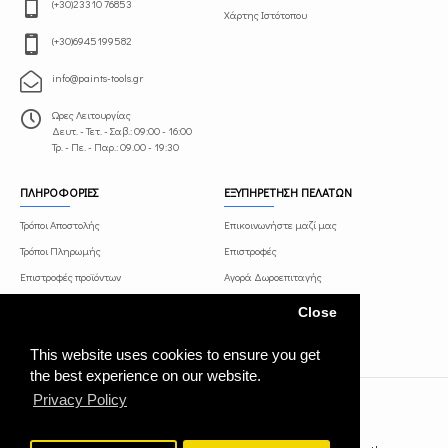
(+30)23310 76853
Χάρτης Ιστότοπου
(+30)6945199582
info@paints-tools.gr
Ωρες Λειτουργίας
Δευτ. - Τετ. - Σαβ.: 09:00 - 16:00
Τρ. - Πε. - Παρ.: 09.00 - 19:30
ΠΛΗΡΟΦΟΡΙΕΣ
ΕΞΥΠΗΡΕΤΗΣΗ ΠΕΛΑΤΩΝ
Τρόποι Αποστολής
Επικοινωνήστε μαζί μας
Τρόποι Πληρωμής
Επιστροφές
Επιστροφές προϊόντων
Αγορά Δωροεπιταγής
Όροι και Προϋποθέσεις
Πρόγραμμα Συνεργατών
Close
Πολιτική Απορρήτου
This website uses cookies to ensure you get
the best experience on our website.
Privacy Policy