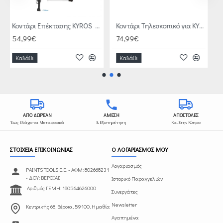
Κοντάρι Επέκτασης KYROS KY010
Κοντάρι Τηλεσκοπικό για KYROS KY114
74,99€
316,99€
Καλάθι
Καλάθι
ΑΠΟ ΔΩΡΕΑΝ
ΑΜΕΣΗ
ΑΠΟΣΤΟΛΕΣ
Έως Ελάχιστα Μεταφορικά
& Εξυπηρέτηση
Και Στην Κύπρο
ΣΤΟΙΧΕΙΑ ΕΠΙΚΟΙΝΩΝΙΑΣ
Ο ΛΟΓΑΡΙΑΣΜΟΣ ΜΟΥ
Λογαριασμός
PAINTS TOOLS Ε.Ε. - ΑΦΜ: 802668231
- ΔΟΥ: ΒΕΡΟΙΑΣ
Ιστορικό Παραγγελιών
Αριθμός ΓΕΜΗ: 180564626000
Συνεργάτες
Newsletter
Κεντρικής 68, Βέροια, 59100, Ημαθία
Αγαπημένα