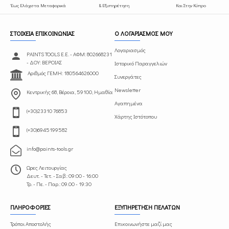
Έως Ελάχιστα Μεταφορικά
& Εξυπηρέτηση
Και Στην Κύπρο
ΣΤΟΙΧΕΙΑ ΕΠΙΚΟΙΝΩΝΙΑΣ
Ο ΛΟΓΑΡΙΑΣΜΟΣ ΜΟΥ
Λογαριασμός
PAINTS TOOLS Ε.Ε. - ΑΦΜ: 802668231
- ΔΟΥ: ΒΕΡΟΙΑΣ
Ιστορικό Παραγγελιών
Αριθμός ΓΕΜΗ: 180564626000
Συνεργάτες
Newsletter
Κεντρικής 68, Βέροια, 59100, Ημαθία
Αγαπημένα
(+30)23310 76853
Χάρτης Ιστότοπου
(+30)6945199582
info@paints-tools.gr
Ωρες Λειτουργίας
Δευτ. - Τετ. - Σαβ.: 09:00 - 16:00
Τρ. - Πε. - Παρ.: 09.00 - 19:30
ΠΛΗΡΟΦΟΡΙΕΣ
ΕΞΥΠΗΡΕΤΗΣΗ ΠΕΛΑΤΩΝ
Τρόποι Αποστολής
Επικοινωνήστε μαζί μας