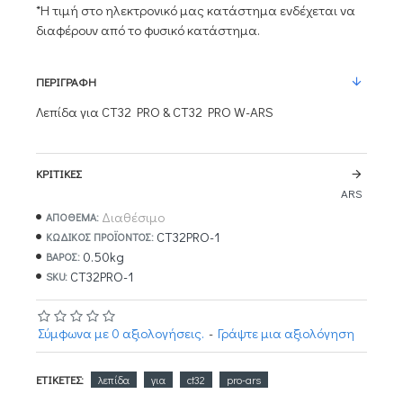
*Η τιμή στο ηλεκτρονικό μας κατάστημα ενδέχεται να
διαφέρουν από το φυσικό κατάστημα.
ΠΕΡΙΓΡΑΦΉ
Λεπίδα για CT32 PRO & CT32 PRO W-ARS
ΚΡΙΤΙΚΈΣ
ARS
Διαθέσιμο
ΑΠΟΘΕΜΑ:
CT32PRO-1
ΚΩΔΙΚΌΣ ΠΡΟΪΌΝΤΟΣ:
0.50kg
ΒΆΡΟΣ:
CT32PRO-1
SKU:
Σύμφωνα με 0 αξιολογήσεις.
-
Γράψτε μια αξιολόγηση
ΕΤΙΚΈΤΕΣ:
λεπίδα
για
ct32
pro-ars