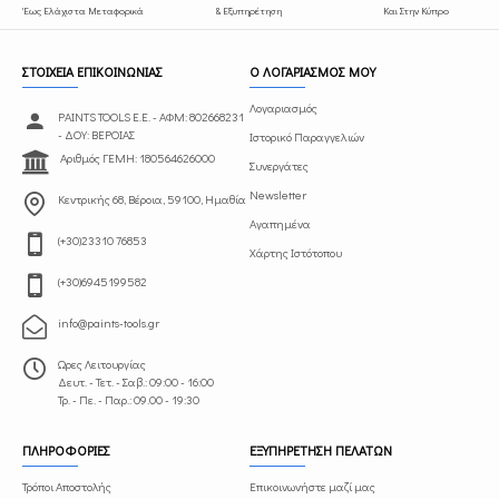
Έως Ελάχιστα Μεταφορικά
& Εξυπηρέτηση
Και Στην Κύπρο
ΣΤΟΙΧΕΙΑ ΕΠΙΚΟΙΝΩΝΙΑΣ
Ο ΛΟΓΑΡΙΑΣΜΟΣ ΜΟΥ
Λογαριασμός
PAINTS TOOLS Ε.Ε. - ΑΦΜ: 802668231
- ΔΟΥ: ΒΕΡΟΙΑΣ
Ιστορικό Παραγγελιών
Αριθμός ΓΕΜΗ: 180564626000
Συνεργάτες
Newsletter
Κεντρικής 68, Βέροια, 59100, Ημαθία
Αγαπημένα
(+30)23310 76853
Χάρτης Ιστότοπου
(+30)6945199582
info@paints-tools.gr
Ωρες Λειτουργίας
Δευτ. - Τετ. - Σαβ.: 09:00 - 16:00
Τρ. - Πε. - Παρ.: 09.00 - 19:30
ΠΛΗΡΟΦΟΡΙΕΣ
ΕΞΥΠΗΡΕΤΗΣΗ ΠΕΛΑΤΩΝ
Τρόποι Αποστολής
Επικοινωνήστε μαζί μας