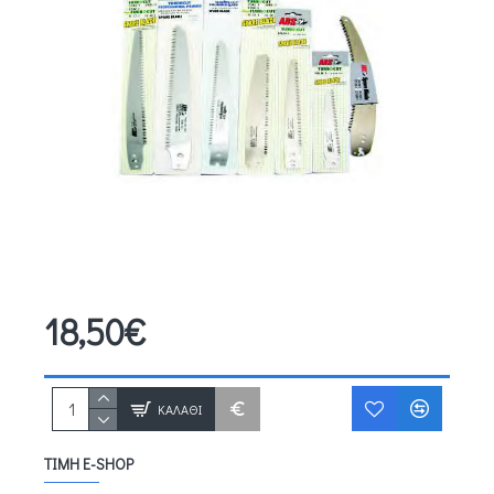
18,50€
ΚΑΛΆΘΙ
ΤΙΜΉ E-SHOP