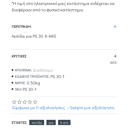
*Η τιμή στο ηλεκτρονικό μας κατάστημα ενδέχεται να
διαφέρουν από το φυσικό κατάστημα.
ΠΕΡΙΓΡΑΦΉ
Λεπίδα για PS 30 K-ARS
ΚΡΙΤΙΚΈΣ
ARS
Διαθέσιμο
ΑΠΟΘΕΜΑ:
PS 30-1
ΚΩΔΙΚΌΣ ΠΡΟΪΌΝΤΟΣ:
0.50kg
ΒΆΡΟΣ:
PS 30-1
SKU:
Σύμφωνα με 0 αξιολογήσεις.
-
Γράψτε μια αξιολόγηση
ΕΤΙΚΈΤΕΣ:
λεπίδα
για
k-ars