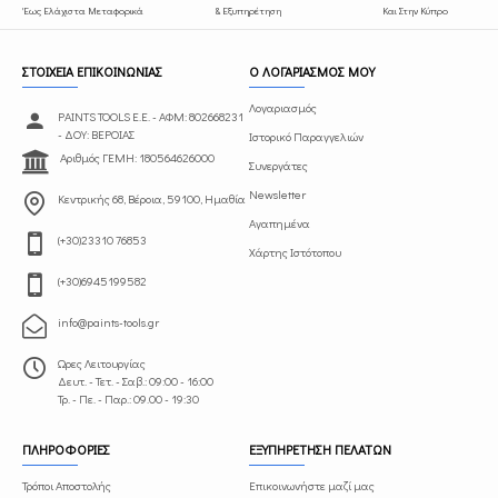
Έως Ελάχιστα Μεταφορικά
& Εξυπηρέτηση
Και Στην Κύπρο
ΣΤΟΙΧΕΙΑ ΕΠΙΚΟΙΝΩΝΙΑΣ
Ο ΛΟΓΑΡΙΑΣΜΟΣ ΜΟΥ
Λογαριασμός
PAINTS TOOLS Ε.Ε. - ΑΦΜ: 802668231
- ΔΟΥ: ΒΕΡΟΙΑΣ
Ιστορικό Παραγγελιών
Αριθμός ΓΕΜΗ: 180564626000
Συνεργάτες
Newsletter
Κεντρικής 68, Βέροια, 59100, Ημαθία
Αγαπημένα
(+30)23310 76853
Χάρτης Ιστότοπου
(+30)6945199582
info@paints-tools.gr
Ωρες Λειτουργίας
Δευτ. - Τετ. - Σαβ.: 09:00 - 16:00
Τρ. - Πε. - Παρ.: 09.00 - 19:30
ΠΛΗΡΟΦΟΡΙΕΣ
ΕΞΥΠΗΡΕΤΗΣΗ ΠΕΛΑΤΩΝ
Τρόποι Αποστολής
Επικοινωνήστε μαζί μας