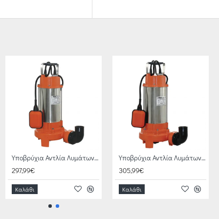
Υποβρύχια Αντλία Λυμάτων INOX με κοπτήρα KRAFT 63560
Υποβρύχια Αντλία Λυμάτων INOX με κοπτήρα KRAFT 63561
297,99€
305,99€
Καλάθι
Καλάθι