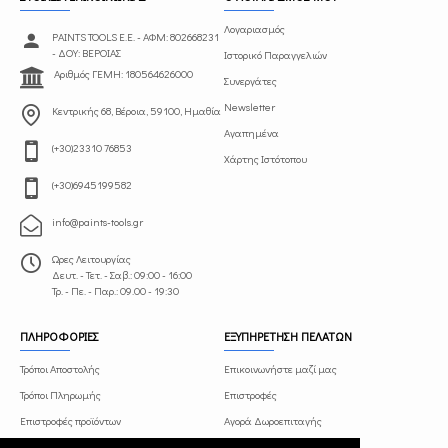
Λογαριασμός
PAINTS TOOLS Ε.Ε. - ΑΦΜ: 802668231
- ΔΟΥ: ΒΕΡΟΙΑΣ
Ιστορικό Παραγγελιών
Αριθμός ΓΕΜΗ: 180564626000
Συνεργάτες
Newsletter
Κεντρικής 68, Βέροια, 59100, Ημαθία
Αγαπημένα
(+30)23310 76853
Χάρτης Ιστότοπου
(+30)6945199582
info@paints-tools.gr
Ωρες Λειτουργίας
Δευτ. - Τετ. - Σαβ.: 09:00 - 16:00
Τρ. - Πε. - Παρ.: 09.00 - 19:30
ΠΛΗΡΟΦΟΡΙΕΣ
ΕΞΥΠΗΡΕΤΗΣΗ ΠΕΛΑΤΩΝ
Τρόποι Αποστολής
Επικοινωνήστε μαζί μας
Τρόποι Πληρωμής
Επιστροφές
Επιστροφές προϊόντων
Αγορά Δωροεπιταγής
Όροι και Προϋποθέσεις
Πρόγραμμα Συνεργατών