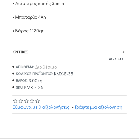
• Διάμετρος κοπής 35mm
• Μπαταρία 4Ah
• Βάρος 1120gr
ΚΡΙΤΙΚΈΣ
AGRICUT
Διαθέσιμο
ΑΠΟΘΕΜΑ:
KMX-E-35
ΚΩΔΙΚΌΣ ΠΡΟΪΌΝΤΟΣ:
3.00kg
ΒΆΡΟΣ:
KMX-E-35
SKU:
Σύμφωνα με 0 αξιολογήσεις.
-
Γράψτε μια αξιολόγηση