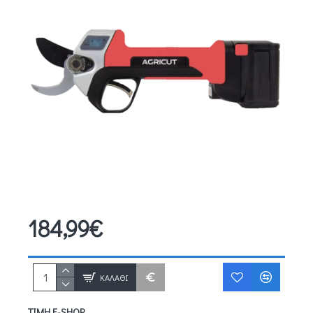
184,99€
ΚΑΛΆΘΙ
ΤΙΜΉ E-SHOP