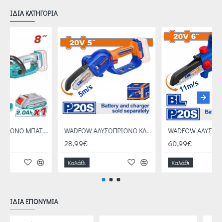
ΙΔΙΑ ΚΑΤΗΓΟΡΙΑ
TOTAL ΑΛΥΣΟΠΡΙΟΝΟ ΜΠΑΤ. Li-ion 20V / 2Ah / 1 ΜΠΑΤΑΡΙΑ (TGSLI20851)
WADFOW ΑΛΥΣΟΠΡΙΟΝΟ ΚΛΑΔΕΥΤΙΚΟ ΜΠΑΤ. Li-ion 20V / 5" ΧΩΡΙΣ ΜΠΑΤΑΡΙΑ & ΦΟΡΤΙΣΤΗ (WCLP550)
105,99€
28,99€
Καλάθι
Καλάθι
ΙΔΙΑ ΕΠΩΝΥΜΙΑ