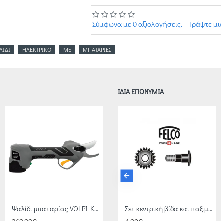
Σύμφωνα με 0 αξιολογήσεις.
-
Γράψτε μ
ΛΙΔΙ
ΗΛΕΚΤΡΙΚΟ
ΜΕ
ΜΠΑΤΑΡΙΕΣ
ΙΔΙΑ ΕΠΩΝΥΜΙΑ
Ψαλίδι μπαταρίας VOLPI KV 310
Σετ κεντρική βίδα και παξιμάδι 2/94 FELCO
Σετ κεντρική βίδα και παξιμάδι 30/90 FELCO