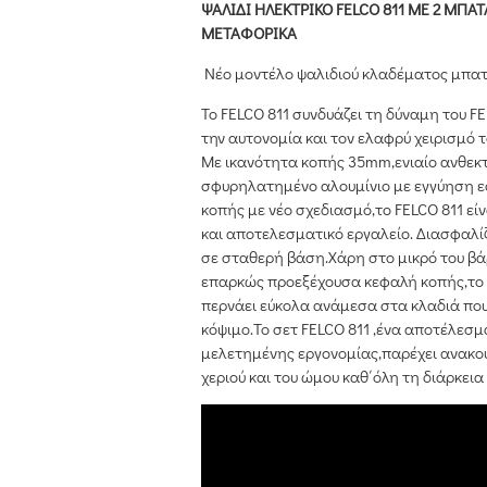
ΨΑΛΙΔΙ ΗΛΕΚΤΡΙΚΟ FELCO 811 ΜΕ 2 ΜΠΑΤ
ΜΕΤΑΦΟΡΙΚΑ
Νέο μοντέλο ψαλιδιού κλαδέματος μπα
Το FELCO 811 συνδυάζει τη δύναμη του F
την αυτονομία και τον ελαφρύ χειρισμό τ
Με ικανότητα κοπής 35mm,ενιαίο ανθεκ
σφυρηλατημένο αλουμίνιο με εγγύηση ε
κοπής με νέο σχεδιασμό,το FELCO 811 εί
και αποτελεσματικό εργαλείο. Διασφαλί
σε σταθερή βάση.Χάρη στο μικρό του βάρ
επαρκώς προεξέχουσα κεφαλή κοπής,το 
περνάει εύκολα ανάμεσα στα κλαδιά που
κόψιμο.Το σετ FELCO 811 ,ένα αποτέλεσ
μελετημένης εργονομίας,παρέχει ανακο
χεριού και του ώμου καθ΄όλη τη διάρκεια