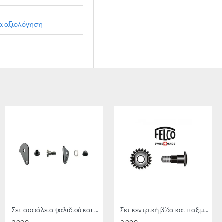
ια αξιολόγηση
Σετ ασφάλεια ψαλιδιού και αντικραδασμικά 30/92 FELCO
Σετ κεντρική βίδα και παξιμάδι 4/90 FELCO