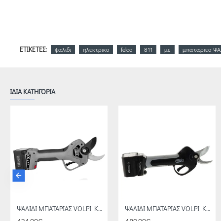
ΕΤΙΚΈΤΕΣ:
ψαλιδι
ηλεκτρικο
felco
811
με
μπαταριεσ ΨΑ
ΙΔΙΑ ΚΑΤΗΓΟΡΙΑ
ΨΑΛΙΔΙ ΜΠΑΤΑΡΙΑΣ VOLPI KV 390
ΨΑΛΙΔΙ ΜΠΑΤΑΡΙΑΣ VOLPI KV 380
Σετ κεντρική βίδα, παξιμάδι μαζί με ασφάλεια 2/90 FELCO