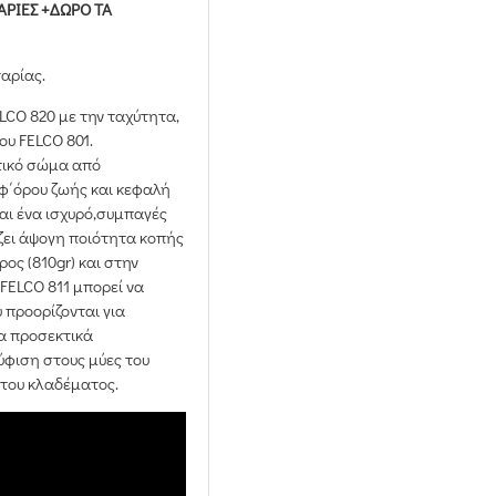
ΑΡΙΕΣ +ΔΩΡΟ ΤΑ
ταρίας.
ELCO 820 με την ταχύτητα,
ου FELCO 801.
τικό σώμα από
φ΄όρου ζωής και κεφαλή
ναι ένα ισχυρό,συμπαγές
ζει άψογη ποιότητα κοπής
ος (810gr) και στην
FELCO 811 μπορεί να
 προορίζονται για
μα προσεκτικά
ύφιση στους μύες του
 του κλαδέματος.