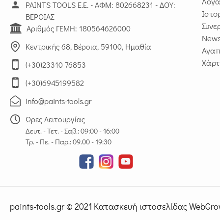
Λογα
PAINTS TOOLS Ε.Ε. - ΑΦΜ: 802668231 - ΔΟΥ:
Ιστο
ΒΕΡΟΙΑΣ
Συνε
Αριθμός ΓΕΜΗ: 180564626000
News
Κεντρικής 68, Βέροια, 59100, Ημαθία
Αγα
Χάρτ
(+30)23310 76853
(+30)6945199582
info@paints-tools.gr
Ωρες Λειτουργίας
Δευτ. - Τετ. - Σαβ.: 09:00 - 16:00
Τρ. - Πε. - Παρ.: 09.00 - 19:30
paints-tools.gr © 2021 Κατασκευή ιστοσελίδας WebGro