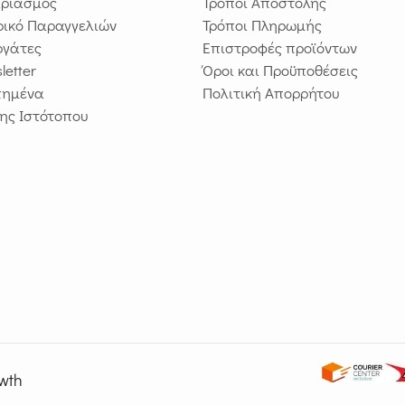
ριασμός
Τρόποι Αποστολής
ρικό Παραγγελιών
Τρόποι Πληρωμής
ργάτες
Επιστροφές προϊόντων
letter
Όροι και Προϋποθέσεις
πημένα
Πολιτική Απορρήτου
ης Ιστότοπου
wth