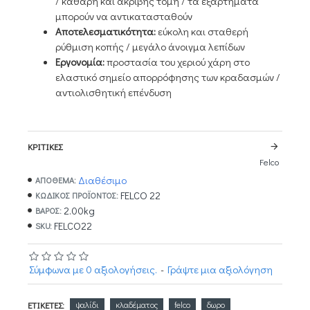
/ καθαρή και ακριβής τομή / τα εξαρτήματα
μπορούν να αντικατασταθούν
Αποτελεσματικότητα:
εύκολη και σταθερή
ρύθμιση κοπής / μεγάλο άνοιγμα λεπίδων
Εργονομία:
προστασία του χεριού χάρη στο
ελαστικό σημείο απορρόφησης των κραδασμών /
αντιολισθητική επένδυση
ΚΡΙΤΙΚΈΣ
Felco
Διαθέσιμο
ΑΠΟΘΕΜΑ:
FELCO 22
ΚΩΔΙΚΌΣ ΠΡΟΪΌΝΤΟΣ:
2.00kg
ΒΆΡΟΣ:
FELCO22
SKU:
Σύμφωνα με 0 αξιολογήσεις.
-
Γράψτε μια αξιολόγηση
ΕΤΙΚΈΤΕΣ:
ψαλίδι
κλαδέματος
felco
δωρο