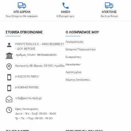
ΑΠΟ ΔΩΡΕΑΝ
ΑΜΕΣΗ
ΑΠΟΣΤΟΛΕΣ
Έως Ελάχιστα Μεταφορικά
& Εξυπηρέτηση
Και Στην Κύπρο
ΣΤΟΙΧΕΙΑ ΕΠΙΚΟΙΝΩΝΙΑΣ
Ο ΛΟΓΑΡΙΑΣΜΟΣ ΜΟΥ
Λογαριασμός
PAINTS TOOLS Ε.Ε. - ΑΦΜ: 802668231
- ΔΟΥ: ΒΕΡΟΙΑΣ
Ιστορικό Παραγγελιών
Αριθμός ΓΕΜΗ: 180564626000
Συνεργάτες
Newsletter
Κεντρικής 68, Βέροια, 59100, Ημαθία
Αγαπημένα
(+30)23310 76853
Χάρτης Ιστότοπου
(+30)6945199582
info@paints-tools.gr
Ωρες Λειτουργίας
Δευτ. - Τετ. - Σαβ.: 09:00 - 16:00
Τρ. - Πε. - Παρ.: 09.00 - 19:30