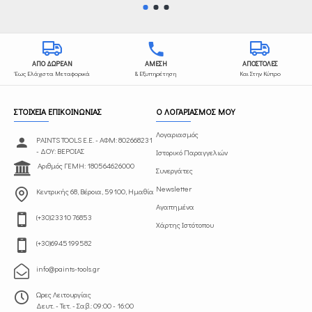
ΑΠΟ ΔΩΡΕΑΝ
ΑΜΕΣΗ
ΑΠΟΣΤΟΛΕΣ
Έως Ελάχιστα Μεταφορικά
& Εξυπηρέτηση
Και Στην Κύπρο
ΣΤΟΙΧΕΙΑ ΕΠΙΚΟΙΝΩΝΙΑΣ
Ο ΛΟΓΑΡΙΑΣΜΟΣ ΜΟΥ
Λογαριασμός
PAINTS TOOLS Ε.Ε. - ΑΦΜ: 802668231
- ΔΟΥ: ΒΕΡΟΙΑΣ
Ιστορικό Παραγγελιών
Αριθμός ΓΕΜΗ: 180564626000
Συνεργάτες
Newsletter
Κεντρικής 68, Βέροια, 59100, Ημαθία
Αγαπημένα
(+30)23310 76853
Χάρτης Ιστότοπου
(+30)6945199582
info@paints-tools.gr
Ωρες Λειτουργίας
Δευτ. - Τετ. - Σαβ.: 09:00 - 16:00