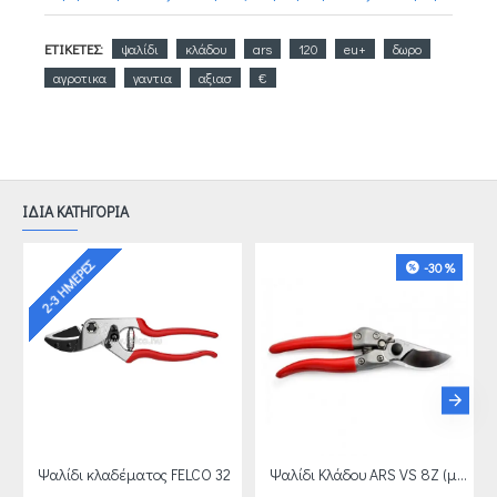
ΕΤΙΚΈΤΕΣ:
ψαλίδι
κλάδου
ars
120
eu+
δωρο
αγροτικα
γαντια
αξιασ
€
ΙΔΙΑ ΚΑΤΗΓΟΡΙΑ
2-3 ΗΜΈΡΕΣ
-30 %
Ψαλίδι κλαδέματος FELCO 32
Ψαλίδι Κλάδου ARS VS 8Z (μεσαίο χέρι)+ ΔΩΡΟ ΑΓΡΟΤΙΚΑ ΓΑΝΤΙΑ ΑΞΙΑΣ 4 €