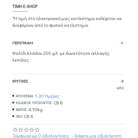
ΤΙΜΉ E-SHOP
*Η τιμή στο ηλεκτρονικό μας κατάστημα ενδέχεται να
διαφέρουν από το φυσικό κατάστημα.
ΠΕΡΙΓΡΑΦΉ
Ψαλίδι Κλάδου 200 χιλ. με δυνατότητα αλλαγής
λεπίδας
ΚΡΙΤΙΚΈΣ
ARS
1-30 Ημέρες
ΑΠΟΘΕΜΑ:
CB 8
ΚΩΔΙΚΌΣ ΠΡΟΪΌΝΤΟΣ:
4.50kg
ΒΆΡΟΣ:
CB 8
SKU:
Σύμφωνα με 0 αξιολογήσεις.
-
Γράψτε μια αξιολόγηση