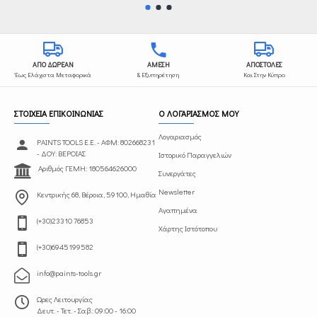
ΑΠΟ ΔΩΡΕΑΝ
ΑΜΕΣΗ
ΑΠΟΣΤΟΛΕΣ
Έως Ελάχιστα Μεταφορικά
& Εξυπηρέτηση
Και Στην Κύπρο
ΣΤΟΙΧΕΙΑ ΕΠΙΚΟΙΝΩΝΙΑΣ
Ο ΛΟΓΑΡΙΑΣΜΟΣ ΜΟΥ
Λογαριασμός
PAINTS TOOLS Ε.Ε. - ΑΦΜ: 802668231
- ΔΟΥ: ΒΕΡΟΙΑΣ
Ιστορικό Παραγγελιών
Αριθμός ΓΕΜΗ: 180564626000
Συνεργάτες
Newsletter
Κεντρικής 68, Βέροια, 59100, Ημαθία
Αγαπημένα
(+30)23310 76853
Χάρτης Ιστότοπου
(+30)6945199582
info@paints-tools.gr
Ωρες Λειτουργίας
Δευτ. - Τετ. - Σαβ.: 09:00 - 16:00