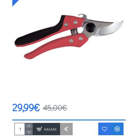
29,99€
45,00€
ΚΑΛΆΘΙ