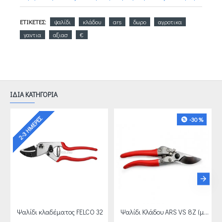
ΕΤΙΚΈΤΕΣ:
ψαλίδι
κλάδου
ars
δωρο
αγροτικα
γαντια
αξιασ
€
ΙΔΙΑ ΚΑΤΗΓΟΡΙΑ
2-3 ΗΜΈΡΕΣ
-30 %
Ψαλίδι κλαδέματος FELCO 32
Ψαλίδι Κλάδου ARS VS 8Z (μεσαίο χέρι)+ ΔΩΡΟ ΑΓΡΟΤΙΚΑ ΓΑΝΤΙΑ ΑΞΙΑΣ 4 €