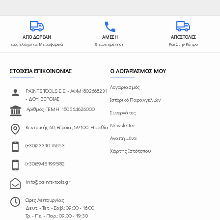
ΑΠΟ ΔΩΡΕΑΝ
ΑΜΕΣΗ
ΑΠΟΣΤΟΛΕΣ
Έως Ελάχιστα Μεταφορικά
& Εξυπηρέτηση
Και Στην Κύπρο
ΣΤΟΙΧΕΙΑ ΕΠΙΚΟΙΝΩΝΙΑΣ
Ο ΛΟΓΑΡΙΑΣΜΟΣ ΜΟΥ
Λογαριασμός
PAINTS TOOLS Ε.Ε. - ΑΦΜ: 802668231
- ΔΟΥ: ΒΕΡΟΙΑΣ
Ιστορικό Παραγγελιών
Αριθμός ΓΕΜΗ: 180564626000
Συνεργάτες
Newsletter
Κεντρικής 68, Βέροια, 59100, Ημαθία
Αγαπημένα
(+30)23310 76853
Χάρτης Ιστότοπου
(+30)6945199582
info@paints-tools.gr
Ωρες Λειτουργίας
Δευτ. - Τετ. - Σαβ.: 09:00 - 16:00
Τρ. - Πε. - Παρ.: 09.00 - 19:30