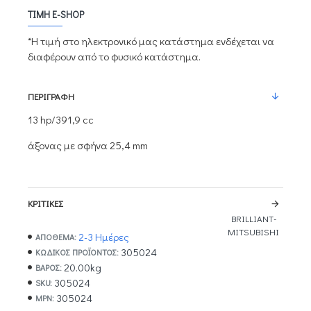
ΤΙΜΉ E-SHOP
*Η τιμή στο ηλεκτρονικό μας κατάστημα ενδέχεται να
διαφέρουν από το φυσικό κατάστημα.
ΠΕΡΙΓΡΑΦΉ
13 hp/391,9 cc
άξονας με σφήνα 25,4 mm
ΚΡΙΤΙΚΈΣ
BRILLIANT-
MITSUBISHI
2-3 Ημέρες
ΑΠΟΘΕΜΑ:
305024
ΚΩΔΙΚΌΣ ΠΡΟΪΌΝΤΟΣ:
20.00kg
ΒΆΡΟΣ:
305024
SKU:
305024
MPN: