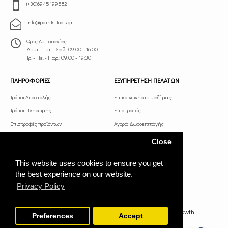
(+30)6945199582
info@paints-tools.gr
Ωρες Λειτουργίας
Δευτ. - Τετ. - Σαβ.: 09:00 - 16:00
Τρ. - Πε. - Παρ.: 09.00 - 19:30
ΠΛΗΡΟΦΟΡΙΕΣ
ΕΞΥΠΗΡΕΤΗΣΗ ΠΕΛΑΤΩΝ
Τρόποι Αποστολής
Επικοινωνήστε μαζί μας
Τρόποι Πληρωμής
Επιστροφές
Επιστροφές προϊόντων
Αγορά Δωροεπιταγής
Όροι και Προϋποθέσεις
Πρόγραμμα Συνεργατών
Close
Πολιτική Απορρήτου
This website uses cookies to ensure you get
the best experience on our website.
Privacy Policy
paints-tools.gr © 2021 Κατασκευή ιστοσελίδας WebGrowth
Preferences
Accept