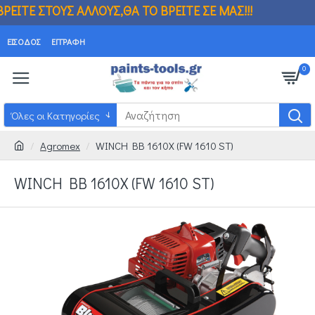
ΛΛΟΥΣ,ΘΑ ΤΟ ΒΡΕΙΤΕ ΣΕ ΜΑΣ!!! ΒΡΗΚΑΤΕ
ΕΊΣΟΔΟΣ
ΕΓΓΡΑΦΉ
0
Όλες οι Κατηγορίες
Agromex
WINCH BB 1610X (FW 1610 ST)
WINCH BB 1610X (FW 1610 ST)