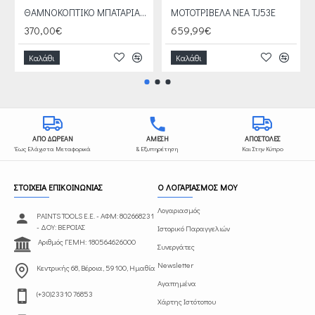
ΘΑΜΝΟΚΟΠΤΙΚΟ ΜΠΑΤΑΡΙΑΣ BCB 40
ΜΟΤΟΤΡΙΒΕΛΑ NEA TJ53E
370,00€
659,99€
Καλάθι
Καλάθι
ΑΠΟ ΔΩΡΕΑΝ
ΑΜΕΣΗ
ΑΠΟΣΤΟΛΕΣ
Έως Ελάχιστα Μεταφορικά
& Εξυπηρέτηση
Και Στην Κύπρο
ΣΤΟΙΧΕΙΑ ΕΠΙΚΟΙΝΩΝΙΑΣ
Ο ΛΟΓΑΡΙΑΣΜΟΣ ΜΟΥ
Λογαριασμός
PAINTS TOOLS Ε.Ε. - ΑΦΜ: 802668231
- ΔΟΥ: ΒΕΡΟΙΑΣ
Ιστορικό Παραγγελιών
Αριθμός ΓΕΜΗ: 180564626000
Συνεργάτες
Newsletter
Κεντρικής 68, Βέροια, 59100, Ημαθία
Αγαπημένα
(+30)23310 76853
Χάρτης Ιστότοπου