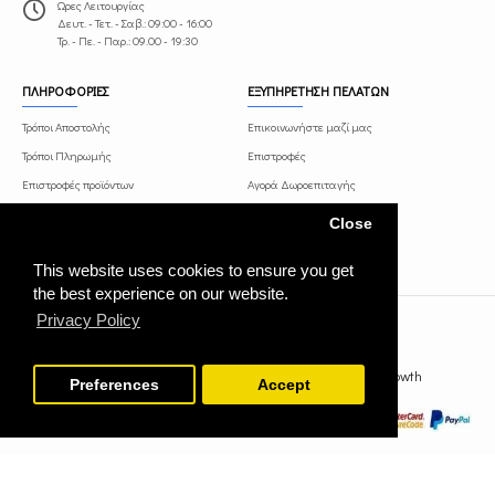
Ωρες Λειτουργίας
Δευτ. - Τετ. - Σαβ.: 09:00 - 16:00
Τρ. - Πε. - Παρ.: 09.00 - 19:30
ΠΛΗΡΟΦΟΡΙΕΣ
ΕΞΥΠΗΡΕΤΗΣΗ ΠΕΛΑΤΩΝ
Τρόποι Αποστολής
Επικοινωνήστε μαζί μας
Τρόποι Πληρωμής
Επιστροφές
Επιστροφές προϊόντων
Αγορά Δωροεπιταγής
Όροι και Προϋποθέσεις
Πρόγραμμα Συνεργατών
Close
Πολιτική Απορρήτου
This website uses cookies to ensure you get
the best experience on our website.
Privacy Policy
paints-tools.gr © 2021 Κατασκευή ιστοσελίδας WebGrowth
Preferences
Accept