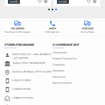
Καλάθι
Καλάθι
ΑΠΟ ΔΩΡΕΑΝ
ΑΜΕΣΗ
ΑΠΟΣΤΟΛΕΣ
Έως Ελάχιστα Μεταφορικά
& Εξυπηρέτηση
Και Στην Κύπρο
ΣΤΟΙΧΕΙΑ ΕΠΙΚΟΙΝΩΝΙΑΣ
Ο ΛΟΓΑΡΙΑΣΜΟΣ ΜΟΥ
Λογαριασμός
PAINTS TOOLS Ε.Ε. - ΑΦΜ: 802668231
- ΔΟΥ: ΒΕΡΟΙΑΣ
Ιστορικό Παραγγελιών
Αριθμός ΓΕΜΗ: 180564626000
Συνεργάτες
Newsletter
Κεντρικής 68, Βέροια, 59100, Ημαθία
Αγαπημένα
(+30)23310 76853
Χάρτης Ιστότοπου
(+30)6945199582
info@paints-tools.gr