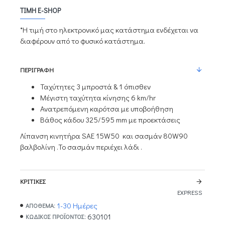
ΤΙΜΉ E-SHOP
*Η τιμή στο ηλεκτρονικό μας κατάστημα ενδέχεται να
διαφέρουν από το φυσικό κατάστημα.
ΠΕΡΙΓΡΑΦΉ
Ταχύτητες 3 μπροστά & 1 όπισθεν
Μέγιστη ταχύτητα κίνησης 6 km/hr
Ανατρεπόμενη καρότσα με υποβοήθηση
Βάθος κάδου 325/595 mm με προεκτάσεις
Λίπανση κινητήρα SAE 15W50 και σασμάν 80W90
βαλβολίνη .Το σασμάν περιέχει λάδι .
ΚΡΙΤΙΚΈΣ
EXPRESS
1-30 Ημέρες
ΑΠΟΘΕΜΑ:
630101
ΚΩΔΙΚΌΣ ΠΡΟΪΌΝΤΟΣ: