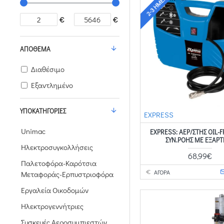
2-3 ΗΜΈΡΕΣ
€
€
ΑΠΌΘΕΜΑ
Διαθέσιμο
Εξαντλημένο
ΥΠΟΚΑΤΗΓΟΡΊΕΣ
EXPRESS
Unimac
EXPRESS: ΑΕΡ/ΣΤΗΣ OIL-F
ΣΥΝ.ΡΟΗΣ ΜΕ ΕΞΑΡ
Ηλεκτροσυγκολλήσεις
68,99€
Παλετοφόρα-Καρότσια
ΑΓΟΡΑ
Μεταφοράς-Ερπυστριοφόρα
Εργαλεία Οικοδομών
Ηλεκτρογεννήτριες
Συσκευές Αεροσυμπιεστών