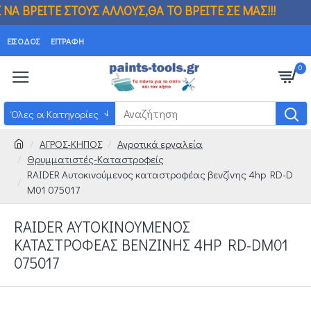
Σ ΑΛΛΟΥΣ,ΘΑ ΤΟ ΒΡΕΙΤΕ ΣΕ ΜΑΣ!!! ΒΡΗΚ
ΕΊΣΟΔΟΣ
ΕΓΓΡΑΦΉ
0
Όλες οι Κατηγορίες
ΑΓΡΟΣ-ΚΗΠΟΣ
Αγροτικά εργαλεία
Θρυμματιστές-Καταστροφείς
RAIDER Αυτοκινούμενος καταστροφέας βενζίνης 4hp RD-D
M01 075017
RAIDER ΑΥΤΟΚΙΝΟΎΜΕΝΟΣ
ΚΑΤΑΣΤΡΟΦΈΑΣ ΒΕΝΖΊΝΗΣ 4HP RD-DM01
075017