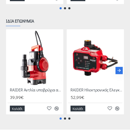
ΙΔΙΑ ΕΠΩΝΥΜΙΑ
RAIDER Αντλία υποβρύχια ακάθαρτων RD-WP46 400W 1″ 125L/min 5m 070154
RAIDER Ηλεκτρονικός Ελεγκτής Πίεσης 2.2kW RD-EPC04 070190
39,99€
52,99€
Καλάθι
Καλάθι