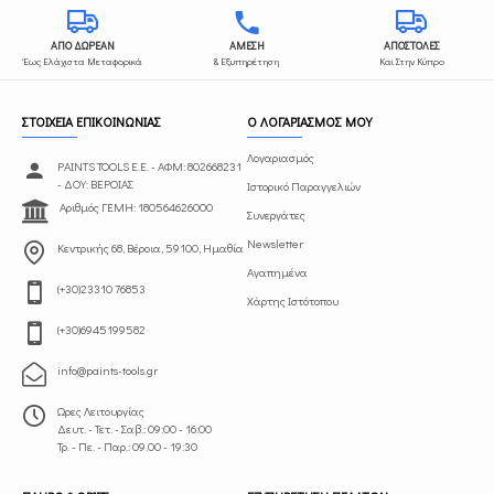
ΑΠΟ ΔΩΡΕΑΝ
ΑΜΕΣΗ
ΑΠΟΣΤΟΛΕΣ
Έως Ελάχιστα Μεταφορικά
& Εξυπηρέτηση
Και Στην Κύπρο
ΣΤΟΙΧΕΙΑ ΕΠΙΚΟΙΝΩΝΙΑΣ
Ο ΛΟΓΑΡΙΑΣΜΟΣ ΜΟΥ
Λογαριασμός
PAINTS TOOLS Ε.Ε. - ΑΦΜ: 802668231
- ΔΟΥ: ΒΕΡΟΙΑΣ
Ιστορικό Παραγγελιών
Αριθμός ΓΕΜΗ: 180564626000
Συνεργάτες
Newsletter
Κεντρικής 68, Βέροια, 59100, Ημαθία
Αγαπημένα
(+30)23310 76853
Χάρτης Ιστότοπου
(+30)6945199582
info@paints-tools.gr
Ωρες Λειτουργίας
Δευτ. - Τετ. - Σαβ.: 09:00 - 16:00
Τρ. - Πε. - Παρ.: 09.00 - 19:30