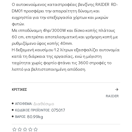
Ο αυτοκινούμενος καταστροφέας βενζίνης RAIDER RD-
DM01 προσφέρει την απαραίτητη δύναμη και
ευχρηστία για την επεξεργασία χόρτων και μικρών
φυτών.
Με ιπποδύναμη 4hp/3000W και δίσκο κοπής πλάτους
60 cm, επιτρέπει αποτελεσματική και γρήγορη κοπή με
ρυθμιζόμενο ύψος κοπής 40mm.
Η δεξαμενή καυσίμου 1.2 λίτρων εξασφαλίζει αυτονομία
κατά τη διάρκεια της εργασίας, ενώ η μέγιστη
ταχύτητα χωρίς φορτίο φτάνει τις 3600 στροφές το
λεπτό για βελτιστοποιημένη απόδοση.
ΚΡΙΤΙΚΈΣ
RAIDER
Διαθέσιμο
ΑΠΟΘΕΜΑ:
075017
ΚΩΔΙΚΌΣ ΠΡΟΪΌΝΤΟΣ:
80.99kg
ΒΆΡΟΣ: