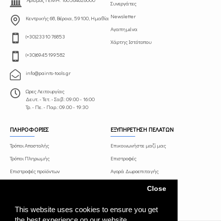
Συνεργάτες
Newsletter
Κεντρικής 68, Βέροια, 59100, Ημαθία
Αγαπημένα
(+30)23310 76853
Χάρτης Ιστότοπου
(+30)6945199582
info@paints-tools.gr
Ωρες Λειτουργίας
Δευτ. - Τετ. - Σαβ.: 09:00 - 16:00
Τρ. - Πε. - Παρ.: 09.00 - 19:30
ΠΛΗΡΟΦΟΡΙΕΣ
ΕΞΥΠΗΡΕΤΗΣΗ ΠΕΛΑΤΩΝ
Τρόποι Αποστολής
Επικοινωνήστε μαζί μας
Τρόποι Πληρωμής
Επιστροφές
Επιστροφές προϊόντων
Αγορά Δωροεπιταγής
Όροι και Προϋποθέσεις
Πρόγραμμα Συνεργατών
Close
Πολιτική Απορρήτου
This website uses cookies to ensure you get
the best experience on our website.